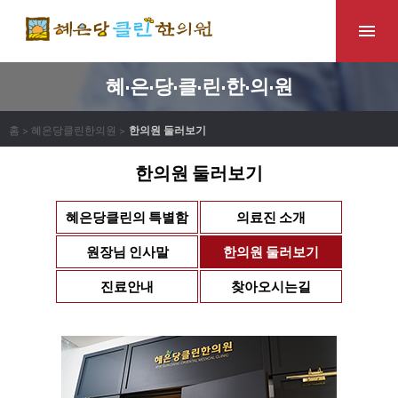
혜·은·당·클·린·한·의·원
홈 > 혜은당클린한의원 >
한의원 둘러보기
한의원 둘러보기
혜은당클린의 특별함
의료진 소개
원장님 인사말
한의원 둘러보기
진료안내
찾아오시는길