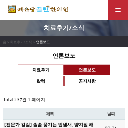
치료후기/소식
홈 > 치료후기/소식 >
언론보도
언론보도
치료후기
언론보도
칼럼
공지사항
Total 237건
1 페이지
제목
날짜
[전문가 칼럼] 솔솔 풍기는 입냄새, 양치질 해