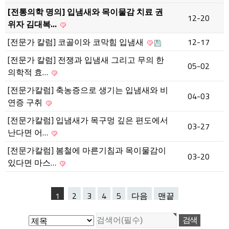
[전통의학 명의] 입냄새와 목이물감 치료 권
12-20
위자 김대복…
[전문가 칼럼] 코골이와 코막힘 입냄새
12-17
[전문가 칼럼] 전쟁과 입냄새 그리고 무의 한
05-02
의학적 효…
[전문가칼럼] 축농증으로 생기는 입냄새와 비
04-03
연증 구취
[전문가칼럼] 입냄새가 목구멍 깊은 편도에서
03-27
난다면 어…
[전문가칼럼] 봄철에 마른기침과 목이물감이
03-20
있다면 마스…
1
2
3
4
5
다음
맨끝